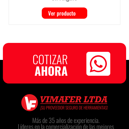
Ver producto
COTIZAR
AHORA
Más de 35 años de experiencia.
Líderes en la comercialización de las mejores