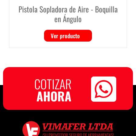
tola Sopladora de Aire - Boquilla
Pistola
en Ángulo
Ver producto
COTIZAR
AHORA