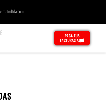
vimaferltda.com
E
PAGA TUS
FACTURAS AQUÍ
DAS