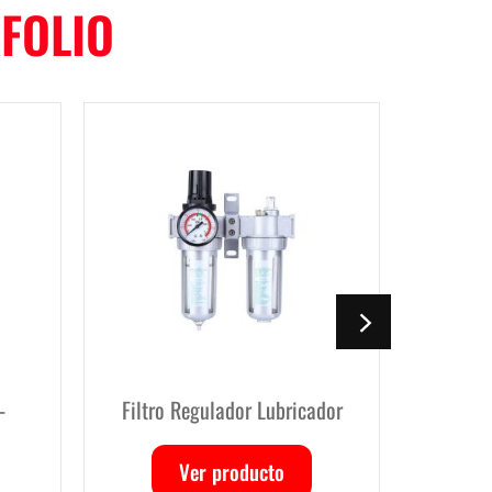
FOLIO
icador
Filtro Regulador
Sond
Ver producto