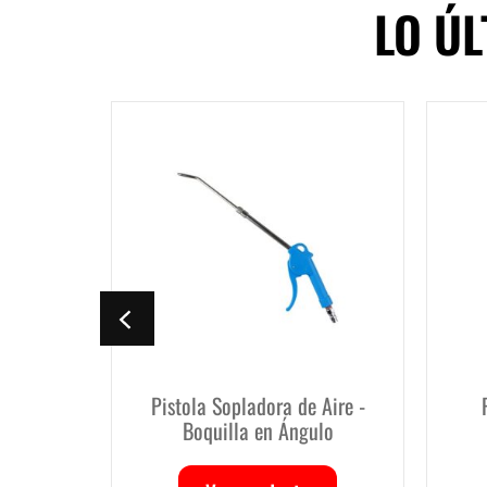
LO Ú
de Aire -
Pistola Sand Blasting -
ngulo
Boquilla en Acero